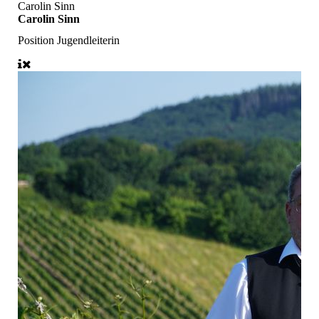
Carolin Sinn
Carolin Sinn
Position
Jugendleiterin