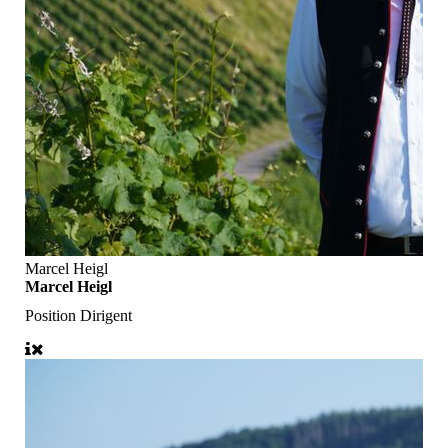
Marcel Heigl
Marcel Heigl
Position
Dirigent