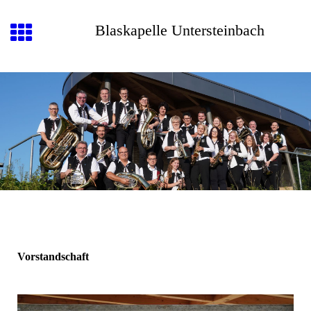
Blaskapelle Untersteinbach
Vorstandschaft