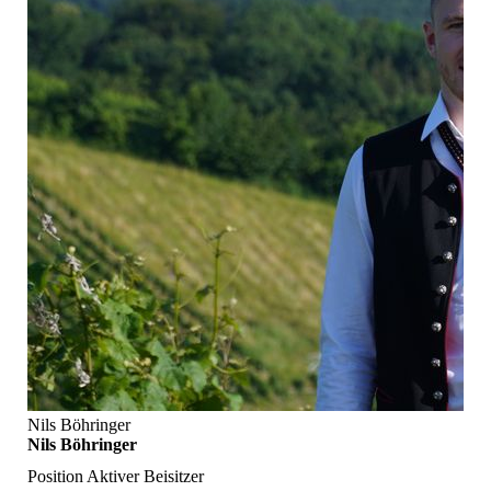
Nils Böhringer
Nils Böhringer
Position
Aktiver Beisitzer